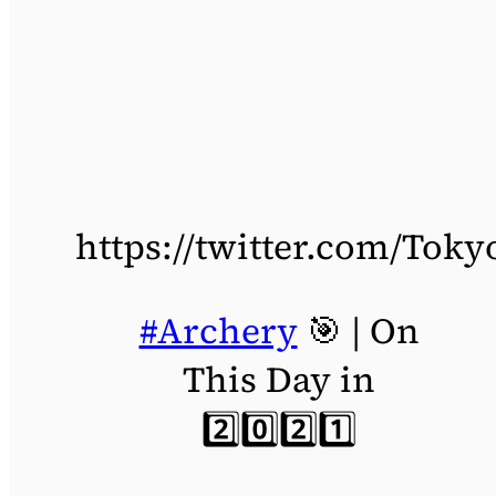
https://twitter.com/Tok
#Archery
🎯 | On
This Day in
2️⃣0️⃣2️⃣1️⃣