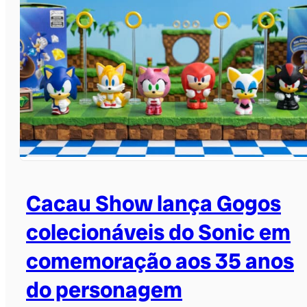
Cacau Show lança Gogos
colecionáveis do Sonic em
comemoração aos 35 anos
do personagem