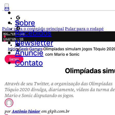
Sobre
Pular para o conteúdo principal
Pular para o rodapé
Recebidos
ROCK IN RIO 2026
COLECIONÁVEIS
Newsletter
FESTA JUNINA
Início
›
Geek
›
Games
›
Olimpíadas simulam jogos Tóquio 202
NOVIDADES
Anuncie
com Mario e Sonic
CAMPANHAS CRIATIVAS
Games
Contato
Olimpíadas sim
Através de seu Twitter, a organização das Olimpíadas
Tóquio 2020 divulga, diariamente, vídeos da turma de
Mario e Sonic disputando os jogos.
por
Antônio Júnior
em gkpb.com.br