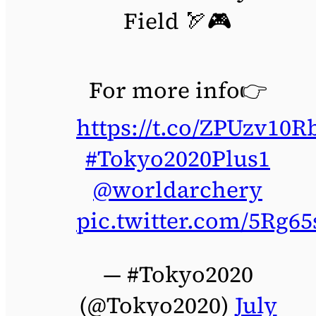
Field 🏹🎮
For more info👉
https://t.co/ZPUzv10R
#Tokyo2020Plus1
@worldarchery
pic.twitter.com/5Rg
— #Tokyo2020
(@Tokyo2020)
July