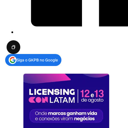
Siga o GKPB no Google