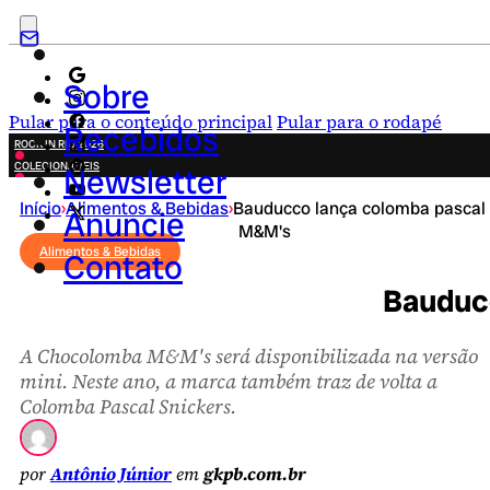
Sobre
Pular para o conteúdo principal
Pular para o rodapé
Recebidos
ROCK IN RIO 2026
COLECIONÁVEIS
Newsletter
FESTA JUNINA
Início
›
Alimentos & Bebidas
›
Bauducco lança colomba pascal
NOVIDADES
Anuncie
M&M's
CAMPANHAS CRIATIVAS
Alimentos & Bebidas
Contato
Bauduc
A Chocolomba M&M's será disponibilizada na versão
mini. Neste ano, a marca também traz de volta a
Colomba Pascal Snickers.
por
Antônio Júnior
em
gkpb.com.br