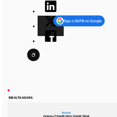
Siga o GKPB no Google
EM ALTA AGORA