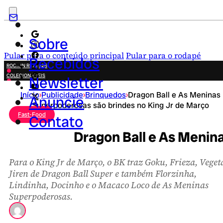
Sobre
Pular para o conteúdo principal
Pular para o rodapé
Recebidos
ROCK IN RIO 2026
COLECIONÁVEIS
Newsletter
FESTA JUNINA
Início
›
Publicidade
›
Brinquedos
›
Dragon Ball e As Meninas
NOVIDADES
Anuncie
Superpoderosas são brindes no King Jr de Março
CAMPANHAS CRIATIVAS
Fast-Food
Contato
Dragon Ball e As Menin
Para o King Jr de Março, o BK traz Goku, Frieza, Veget
Jiren de Dragon Ball Super e também Florzinha,
Lindinha, Docinho e o Macaco Loco de As Meninas
Superpoderosas.