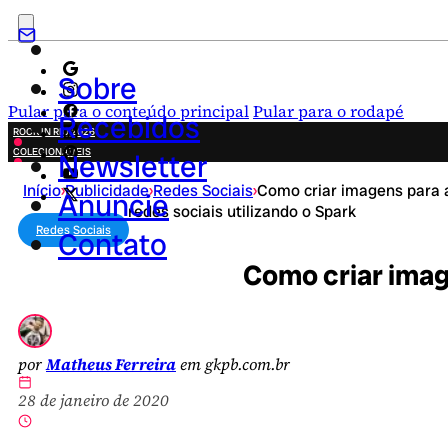
Sobre
Pular para o conteúdo principal
Pular para o rodapé
Recebidos
ROCK IN RIO 2026
COLECIONÁVEIS
Newsletter
FESTA JUNINA
Início
›
Publicidade
›
Redes Sociais
›
Como criar imagens para 
NOVIDADES
Anuncie
redes sociais utilizando o Spark
CAMPANHAS CRIATIVAS
Redes Sociais
Contato
Como criar image
por
Matheus Ferreira
em gkpb.com.br
28 de janeiro de 2020