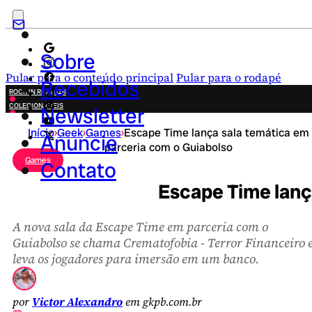
Sobre
Pular para o conteúdo principal
Pular para o rodapé
Recebidos
ROCK IN RIO 2026
COLECIONÁVEIS
Newsletter
FESTA JUNINA
Início
›
Geek
›
Games
›
Escape Time lança sala temática em
NOVIDADES
Anuncie
parceria com o Guiabolso
CAMPANHAS CRIATIVAS
Games
Contato
Escape Time lanç
A nova sala da Escape Time em parceria com o
Guiabolso se chama Crematofobia - Terror Financeiro 
leva os jogadores para imersão em um banco.
por
Victor Alexandro
em gkpb.com.br