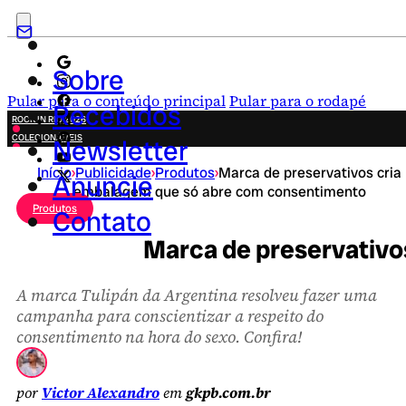
Sobre
Pular para o conteúdo principal
Pular para o rodapé
Recebidos
ROCK IN RIO 2026
COLECIONÁVEIS
Newsletter
FESTA JUNINA
Início
›
Publicidade
›
Produtos
›
Marca de preservativos cria
NOVIDADES
Anuncie
embalagem que só abre com consentimento
CAMPANHAS CRIATIVAS
Produtos
Contato
Marca de preservativo
A marca Tulipán da Argentina resolveu fazer uma
campanha para conscientizar a respeito do
consentimento na hora do sexo. Confira!
por
Victor Alexandro
em
gkpb.com.br