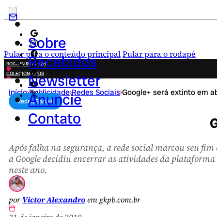
Sobre
Pular para o conteúdo principal
Pular para o rodapé
Recebidos
ROCK IN RIO 2026
COLECIONÁVEIS
Newsletter
FESTA JUNINA
Início
›
Publicidade
›
Redes Sociais
›
Google+ será extinto em ab
NOVIDADES
Anuncie
Redes Sociais
CAMPANHAS CRIATIVAS
Contato
G
Após falha na segurança, a rede social marcou seu fim 
a Google decidiu encerrar as atividades da plataforma
neste ano.
por
Victor Alexandro
em gkpb.com.br