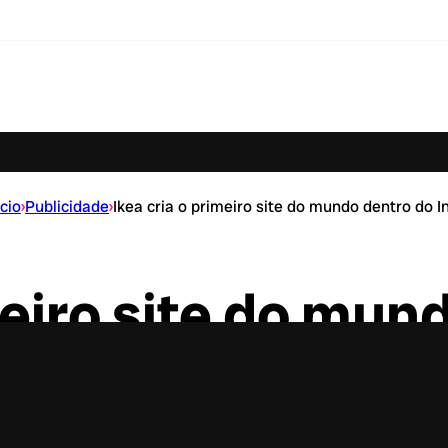
ício
›
Publicidade
›
Ikea cria o primeiro site do mundo dentro do 
meiro site do mun
Instagram