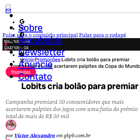
Sobre
Pular para o conteúdo principal
Pular para o rodapé
Recebidos
ROCK IN RIO 2026
COLECIONÁVEIS
Newsletter
FESTA JUNINA
Início
›
Promoções
›
Lobits cria bolão para premiar
NOVIDADES
Anuncie
consumidores que acertarem palpites da Copa do Mund
CAMPANHAS CRIATIVAS
Promoções
Contato
Lobits cria bolão para premi
Campanha premiará 50 consumidores que mais
acertarem palpites dos jogos com uma fatia do prêmio
total de mais de R$ 30 mil
por
Victor Alexandro
em gkpb.com.br