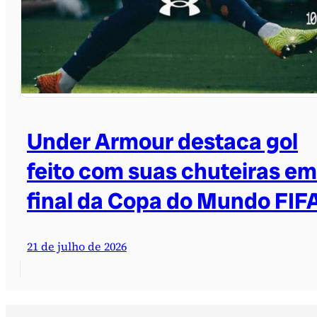
Under Armour destaca gol
feito com suas chuteiras em
final da Copa do Mundo FIF
21 de julho de 2026