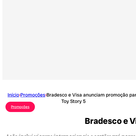
Início
›
Promoções
›
Bradesco e Visa anunciam promoção pa
Toy Story 5
Promoções
Bradesco e V