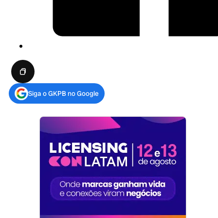
Siga o GKPB no Google