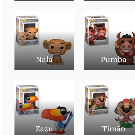
Nala
Pumba
Zazu
Timão