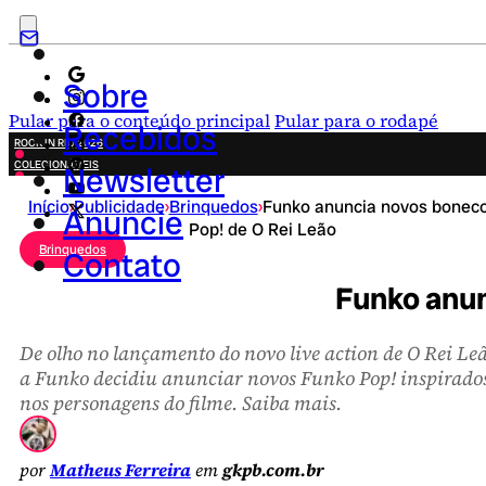
Sobre
Pular para o conteúdo principal
Pular para o rodapé
Recebidos
ROCK IN RIO 2026
COLECIONÁVEIS
Newsletter
FESTA JUNINA
Início
›
Publicidade
›
Brinquedos
›
Funko anuncia novos bonec
NOVIDADES
Anuncie
Pop! de O Rei Leão
CAMPANHAS CRIATIVAS
Brinquedos
Contato
Funko anun
De olho no lançamento do novo live action de O Rei Le
a Funko decidiu anunciar novos Funko Pop! inspirado
nos personagens do filme. Saiba mais.
por
Matheus Ferreira
em
gkpb.com.br