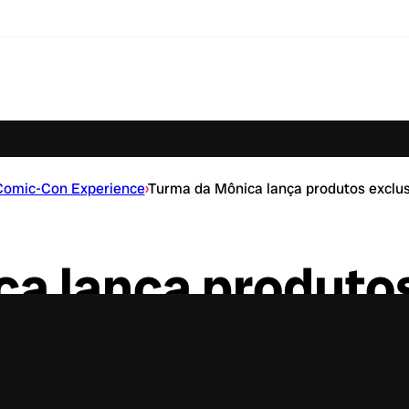
Comic-Con Experience
›
Turma da Mônica lança produtos exclu
a lança produtos
na CCXP 2018