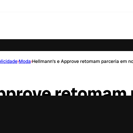
licidade
›
Moda
›
Hellmann's e Approve retomam parceria em n
Approve retomam 
vo drop da NBA