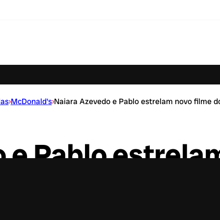
das
›
McDonald's
›
Naiara Azevedo e Pablo estrelam novo filme d
 e Pablo estrela
val Cheddar McDo