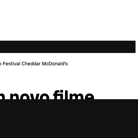
o Festival Cheddar McDonald's
m novo filme
nald’s