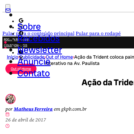
Sobre
Pular para o conteúdo principal
Pular para o rodapé
Recebidos
ROCK IN RIO 2026
COLECIONÁVEIS
Newsletter
FESTA JUNINA
Início
›
Publicidade
›
Out of Home
›
Ação da Trident coloca pain
NOVIDADES
Anuncie
interativo na Av. Paulista
CAMPANHAS CRIATIVAS
Out of Home
Contato
Ação da Triden
por
Matheus Ferreira
em gkpb.com.br
26 de abril de 2017