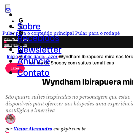
Sobre
Pular para o conteúdo principal
Pular para o rodapé
Recebidos
ROCK IN RIO 2026
COLECIONÁVEIS
Newsletter
FESTA JUNINA
Início
›
Publicidade
›
Lazer
›
Wyndham Ibirapuera mira nas féri
NOVIDADES
Anuncie
de fãs do Snoopy com suítes temáticas
CAMPANHAS CRIATIVAS
Lazer
Contato
Wyndham Ibirapuera mira
São quatro suítes inspiradas no personagem que estão
disponíveis para oferecer aos hóspedes uma experiênci
nostálgica e imersiva
por
Victor Alexandro
em gkpb.com.br