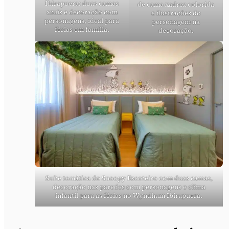
Ibirapuera: duas camas
de cama xadrez colorida
azuis e decoração com
e ilustrações do
personagens, ideal para
personagem na
férias em família.
decoração.
Suíte temática do Snoopy Escoteiro com duas camas,
decoração nas paredes com personagens e clima
infantil para as férias no Wyndham Ibirapuera.