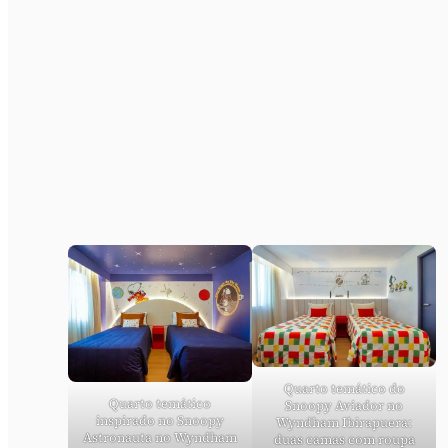
Quarto temático do
Quarto temático
Snoopy Aviador no
inspirado no Snoopy
Wyndham Ibirapuera:
Astronauta no Wyndham
duas camas com roupa