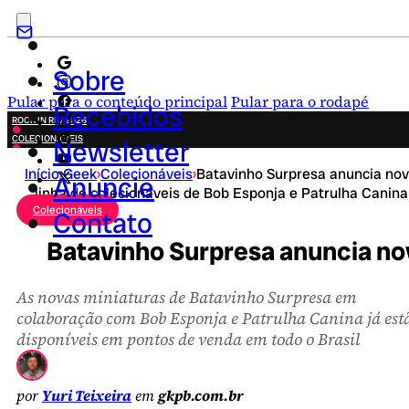
Sobre
Pular para o conteúdo principal
Pular para o rodapé
Recebidos
ROCK IN RIO 2026
COLECIONÁVEIS
Newsletter
FESTA JUNINA
Início
›
Geek
›
Colecionáveis
›
Batavinho Surpresa anuncia no
NOVIDADES
Anuncie
linha de colecionáveis de Bob Esponja e Patrulha Canina
CAMPANHAS CRIATIVAS
Colecionáveis
Contato
Batavinho Surpresa anuncia nov
As novas miniaturas de Batavinho Surpresa em
colaboração com Bob Esponja e Patrulha Canina já est
disponíveis em pontos de venda em todo o Brasil
por
Yuri Teixeira
em
gkpb.com.br