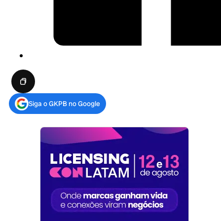
Siga o GKPB no Google