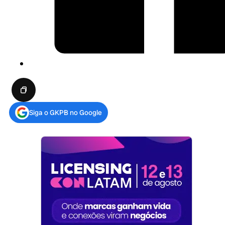
Siga o GKPB no Google