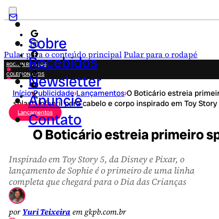
Sobre
Pular para o conteúdo principal
Pular para o rodapé
Recebidos
ROCK IN RIO 2026
COLECIONÁVEIS
Newsletter
FESTA JUNINA
Início
›
Publicidade
›
Lançamentos
›
O Boticário estreia primei
NOVIDADES
Anuncie
splash infantil para cabelo e corpo inspirado em Toy Story
CAMPANHAS CRIATIVAS
Lançamentos
Contato
O Boticário estreia primeiro s
Inspirado em Toy Story 5, da Disney e Pixar, o
lançamento de Sophie é o primeiro de uma linha
completa que chegará para o Dia das Crianças
por
Yuri Teixeira
em gkpb.com.br