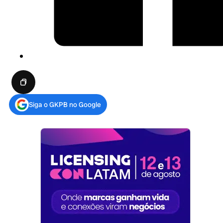
Siga o GKPB no Google