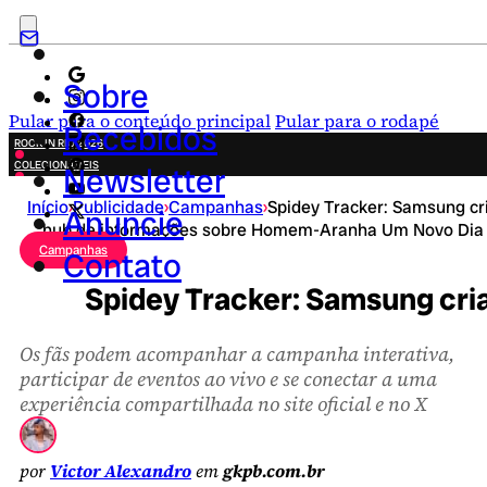
Sobre
Pular para o conteúdo principal
Pular para o rodapé
Recebidos
ROCK IN RIO 2026
COLECIONÁVEIS
Newsletter
FESTA JUNINA
Início
›
Publicidade
›
Campanhas
›
Spidey Tracker: Samsung cr
NOVIDADES
Anuncie
hub de informações sobre Homem-Aranha Um Novo Dia
CAMPANHAS CRIATIVAS
Campanhas
Contato
Spidey Tracker: Samsung cr
Os fãs podem acompanhar a campanha interativa,
participar de eventos ao vivo e se conectar a uma
experiência compartilhada no site oficial e no X
por
Victor Alexandro
em
gkpb.com.br