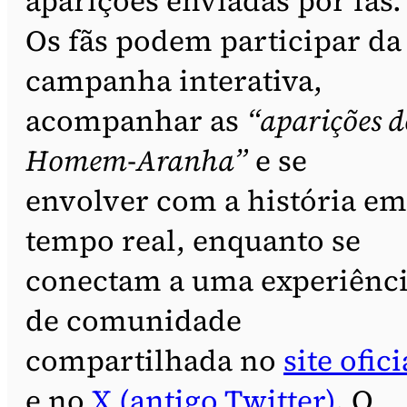
aparições enviadas por fãs.
Os fãs podem participar da
campanha interativa,
acompanhar as
“aparições d
Homem-Aranha”
e se
envolver com a história em
tempo real, enquanto se
conectam a uma experiênc
de comunidade
compartilhada no
site ofici
e no
X (antigo Twitter)
. O