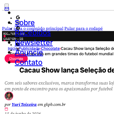
Sobre
Pular para o conteúdo principal
Pular para o rodapé
Recebidos
ROCK IN RIO 2026
COLECIONÁVEIS
Newsletter
FESTA JUNINA
Início
›
Publicidade
›
Chocolate
›
Cacau Show lança Seleção d
NOVIDADES
Anuncie
Fondues inspirada em grandes times do futebol mundial
CAMPANHAS CRIATIVAS
Chocolate
Contato
Cacau Show lança Seleção de
Com seis sabores exclusivos, marca transforma suas lo
em ponto de encontro para os apaixonados por futebol
por
Yuri Teixeira
em gkpb.com.br
15 de junho de 2026