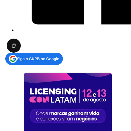
Siga o GKPB no Google