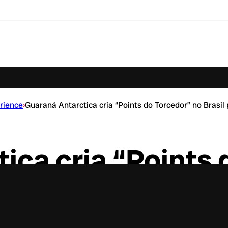
rience
›
Guaraná Antarctica cria “Points do Torcedor” no Brasil 
ica cria “Points 
eunir fãs da Seleç