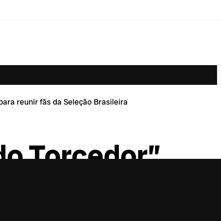
para reunir fãs da Seleção Brasileira
do Torcedor”
ão Brasileira