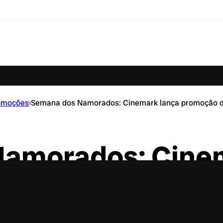
omoções
›
Semana dos Namorados: Cinemark lança promoção de
amorados: Cinem
ão de ingressos 