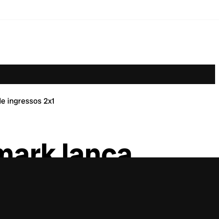
 ingressos 2x1
ark lança
2×1