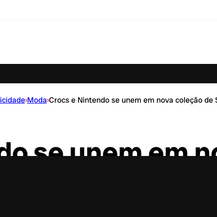
icidade
›
Moda
›
Crocs e Nintendo se unem em nova coleção de 
ndo se unem em n
Super Mario Bros