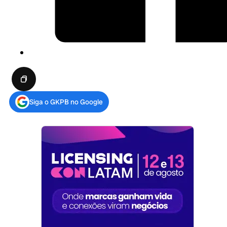
Siga o GKPB no Google