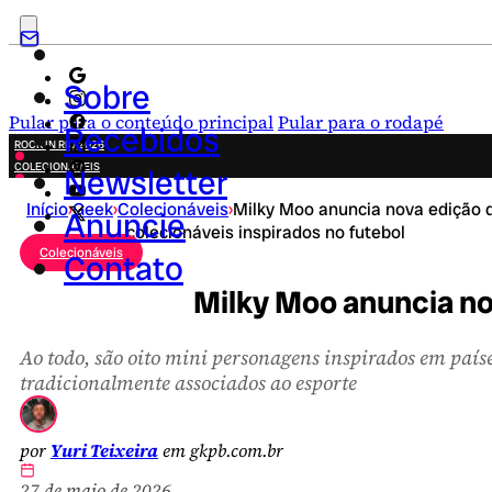
Sobre
Pular para o conteúdo principal
Pular para o rodapé
Recebidos
ROCK IN RIO 2026
COLECIONÁVEIS
Newsletter
FESTA JUNINA
Início
›
Geek
›
Colecionáveis
›
Milky Moo anuncia nova edição 
NOVIDADES
Anuncie
colecionáveis inspirados no futebol
CAMPANHAS CRIATIVAS
Colecionáveis
Contato
Milky Moo anuncia no
Ao todo, são oito mini personagens inspirados em país
tradicionalmente associados ao esporte
por
Yuri Teixeira
em gkpb.com.br
27 de maio de 2026