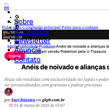
Sobre
Pular para o conteúdo principal
Pular para o rodapé
Recebidos
ROCK IN RIO 2026
COLECIONÁVEIS
Newsletter
FESTA JUNINA
Início
›
Publicidade
›
Produtos
›
Anéis de noivado e alianças d
NOVIDADES
Anuncie
casamento ganham versão Pokémon pela U-Treasure
CAMPANHAS CRIATIVAS
Produtos
Contato
Anéis de noivado e aliança
Peças são vendidas com exclusividade no Japão e pod
ser personalizadas com gravutas e pedras preciosas
por
Yuri Teixeira
em
gkpb.com.br
25 de março de 2026 às 15:07