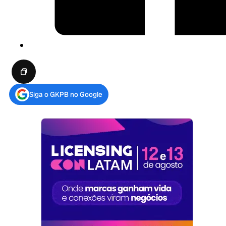
Siga o GKPB no Google