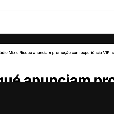
ádio Mix e Risqué anunciam promoção com experiência VIP no
squé anunciam p
P no Lollapalooza