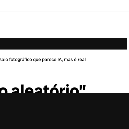
io fotográfico que parece IA, mas é real
 aleatório”
ráfico que