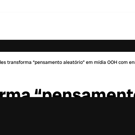
les transforma “pensamento aleatório” em mídia OOH com ensa
orma “pensamento
com ensaio fotog