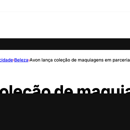
cidade
›
Beleza
›
Avon lança coleção de maquiagens em parceri
coleção de maqu
ria com Ana Cast