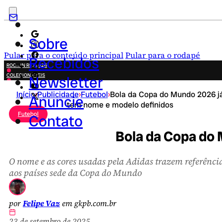
Sobre
Pular para o conteúdo principal
Pular para o rodapé
Recebidos
ROCK IN RIO 2026
COLECIONÁVEIS
Newsletter
FESTA JUNINA
Início
›
Publicidade
›
Futebol
›
Bola da Copa do Mundo 2026 j
NOVIDADES
Anuncie
tem nome e modelo definidos
CAMPANHAS CRIATIVAS
Futebol
Contato
Bola da Copa do
O nome e as cores usadas pela Adidas trazem referênci
aos países sede da Copa do Mundo
por
Felipe Vaz
em gkpb.com.br
23 de setembro de 2025