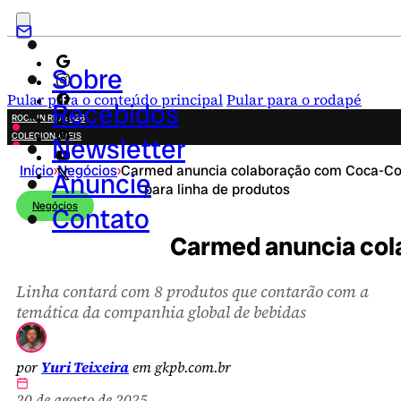
Sobre
Pular para o conteúdo principal
Pular para o rodapé
Recebidos
ROCK IN RIO 2026
COLECIONÁVEIS
Newsletter
FESTA JUNINA
Início
›
Negócios
›
Carmed anuncia colaboração com Coca-Co
NOVIDADES
Anuncie
para linha de produtos
CAMPANHAS CRIATIVAS
Negócios
Contato
Carmed anuncia col
Linha contará com 8 produtos que contarão com a
temática da companhia global de bebidas
por
Yuri Teixeira
em gkpb.com.br
20 de agosto de 2025