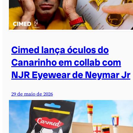
Cimed lança óculos do
Canarinho em collab com
NJR Eyewear de Neymar Jr
29 de maio de 2026