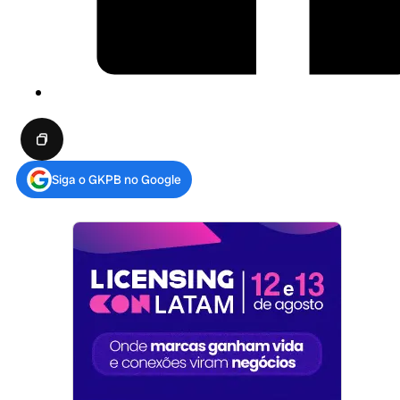
Siga o GKPB no Google