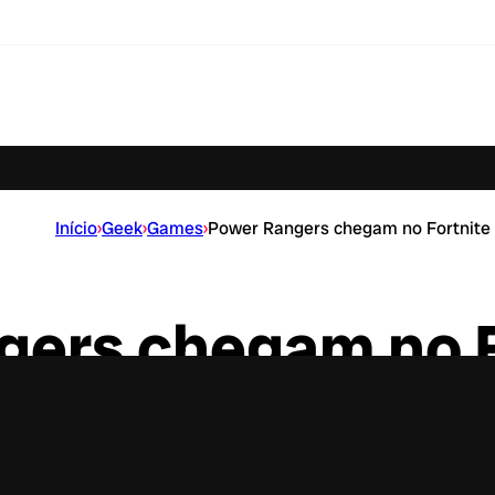
Início
›
Geek
›
Games
›
Power Rangers chegam no Fortnite
ers chegam no F
a o Fortnite começa a partir de amanhã (7) e 