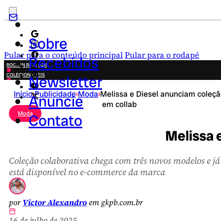
Sobre
Pular para o conteúdo principal
Pular para o rodapé
Recebidos
ROCK IN RIO 2026
COLECIONÁVEIS
Newsletter
FESTA JUNINA
Início
›
Publicidade
›
Moda
›
Melissa e Diesel anunciam coleç
NOVIDADES
Anuncie
em collab
CAMPANHAS CRIATIVAS
Moda
Contato
Melissa 
Coleção colaborativa chega com três novos modelos e já
está disponível no e-commerce da marca
por
Victor Alexandro
em gkpb.com.br
16 de julho de 2025