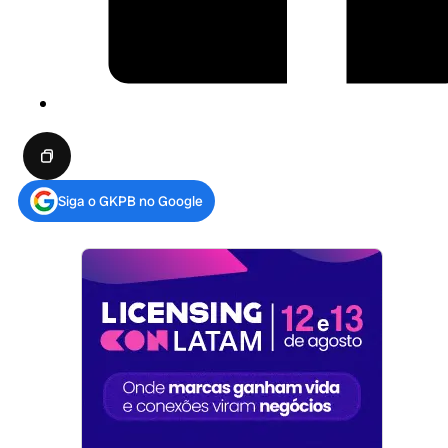
Siga o GKPB no Google