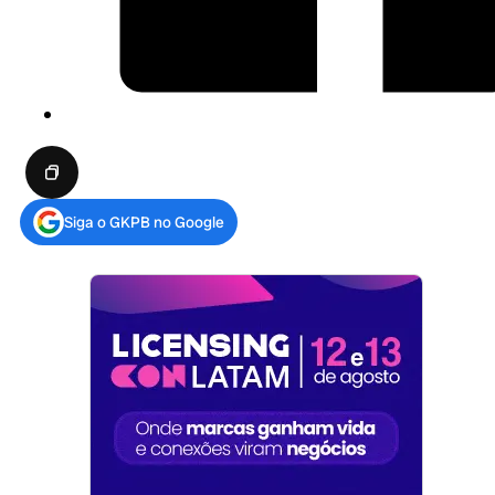
Siga o GKPB no Google