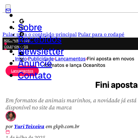
Sobre
Pular para o conteúdo principal
Pular para o rodapé
Recebidos
ROCK IN RIO 2026
COLECIONÁVEIS
Newsletter
FESTA JUNINA
Início
›
Publicidade
›
Lançamentos
›
Fini aposta em novos
NOVIDADES
Anuncie
formatos e lança Oceanitos
CAMPANHAS CRIATIVAS
Lançamentos
Contato
Fini apost
Em formatos de animais marinhos, a novidade já está
disponível no site da marca
por
Yuri Teixeira
em gkpb.com.br
1 de julho de 2025