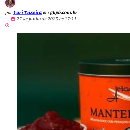
por
Yuri Teixeira
em
gkpb.com.br
27 de junho de 2025 às 17:11