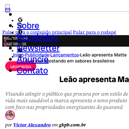
Sobre
Pular para o conteúdo principal
Pular para o rodapé
Recebidos
ROCK IN RIO 2026
COLECIONÁVEIS
Newsletter
FESTA JUNINA
Início
›
Publicidade
›
Lançamentos
›
Leão apresenta Matte
NOVIDADES
Anuncie
Guaraná apostando em sabores brasileiros
CAMPANHAS CRIATIVAS
Lançamentos
Contato
Leão apresenta Ma
Visando atingir o público que procura por um estilo de
vida mais saudável a marca apresenta o novo produto
com foco nas propriedades energizantes do guaraná
por
Victor Alexandro
em
gkpb.com.br