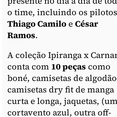
presente no dia a dia de to
o time, incluindo os piloto
Thiago Camilo
e
César
Ramos
.
A coleção Ipiranga x Carna
conta com
10 peças
como
boné, camisetas de algodão
camisetas dry fit de manga
curta e longa, jaquetas, (u
cortavento azul, outra off-