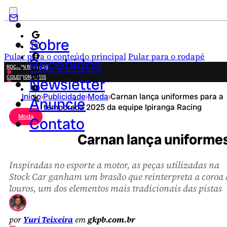
Sobre
Pular para o conteúdo principal
Pular para o rodapé
Recebidos
ROCK IN RIO 2026
COLECIONÁVEIS
Newsletter
FESTA JUNINA
Início
›
Publicidade
›
Moda
›
Carnan lança uniformes para a
NOVIDADES
Anuncie
temporada 2025 da equipe Ipiranga Racing
CAMPANHAS CRIATIVAS
Moda
Contato
Carnan lança uniformes
Inspiradas no esporte a motor, as peças utilizadas na
Stock Car ganham um brasão que reinterpreta a coroa 
louros, um dos elementos mais tradicionais das pistas
por
Yuri Teixeira
em
gkpb.com.br