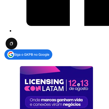
Siga o GKPB no Google