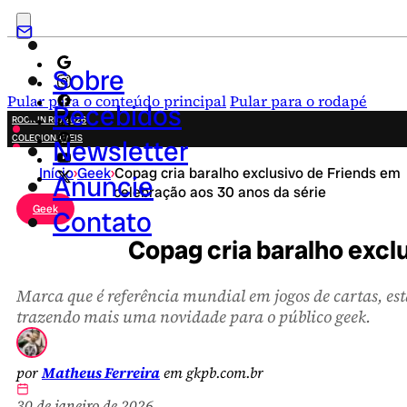
Sobre
Pular para o conteúdo principal
Pular para o rodapé
Recebidos
ROCK IN RIO 2026
COLECIONÁVEIS
Newsletter
FESTA JUNINA
Início
›
Geek
›
Copag cria baralho exclusivo de Friends em
NOVIDADES
Anuncie
celebração aos 30 anos da série
CAMPANHAS CRIATIVAS
Geek
Contato
Copag cria baralho excl
Marca que é referência mundial em jogos de cartas, es
trazendo mais uma novidade para o público geek.
por
Matheus Ferreira
em gkpb.com.br
30 de janeiro de 2026