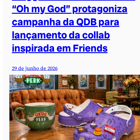
“Oh my God” protagoniza
campanha da QDB para
lançamento da collab
inspirada em Friends
29 de junho de 2026