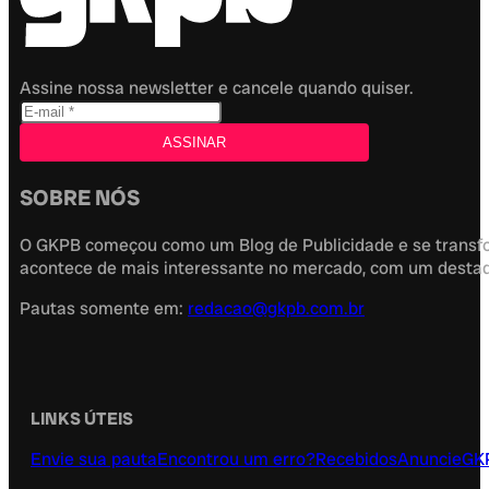
Assine nossa newsletter e cancele quando quiser.
SOBRE NÓS
O GKPB começou como um Blog de Publicidade e se transfor
acontece de mais interessante no mercado, com um destaque
Pautas somente em:
redacao@gkpb.com.br
LINKS ÚTEIS
Envie sua pauta
Encontrou um erro?
Recebidos
Anuncie
GK