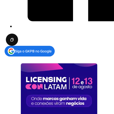
Siga o GKPB no Google