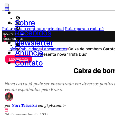
Sobre
Pular para o conteúdo principal
Pular para o rodapé
Recebidos
ROCK IN RIO 2026
COLECIONÁVEIS
Newsletter
FESTA JUNINA
Início
›
Publicidade
›
Lançamentos
›
Caixa de bombom Garot
NOVIDADES
Anuncie
apresenta nova 'Trufa Duo'
CAMPANHAS CRIATIVAS
Lançamentos
Contato
Caixa de bo
Nova caixa já pode ser encontrada em diversos pontos 
venda espalhadas pelo Brasil
por
Yuri Teixeira
em gkpb.com.br
26 de novembro de 2024