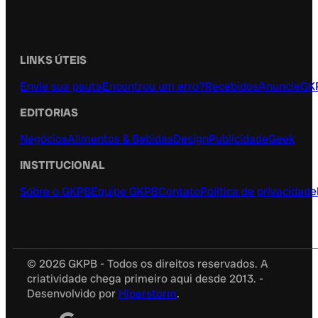
LINKS ÚTEIS
Envie sua pauta
Encontrou um erro?
Recebidos
Anuncie
GK
EDITORIAS
Negócios
Alimentos & Bebidas
Design
Publicidade
Geek
INSTITUCIONAL
Sobre o GKPB
Equipe GKPB
Contato
Política de privacidade
© 2026 GKPB - Todos os direitos reservados. A
criatividade chega primeiro aqui desde 2013. -
Desenvolvido por
Hiperstorm
.