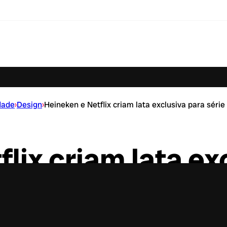
dade
›
Design
›
Heineken e Netflix criam lata exclusiva para séri
lix criam lata ex
 sobre Ayrton Se