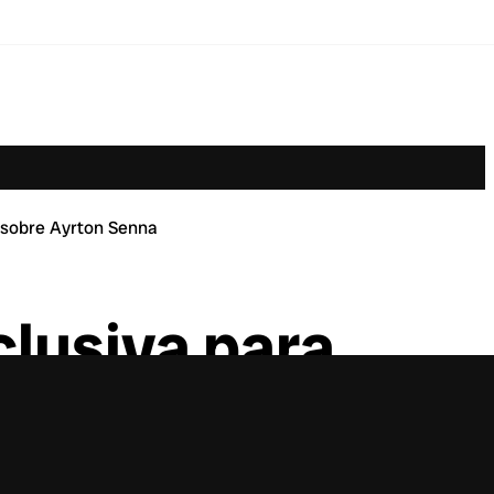
e sobre Ayrton Senna
clusiva para
nna