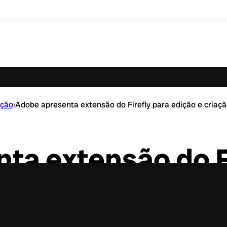
ação
›
Adobe apresenta extensão do Firefly para edição e criaç
ta extensão do F
criação de vídeo 