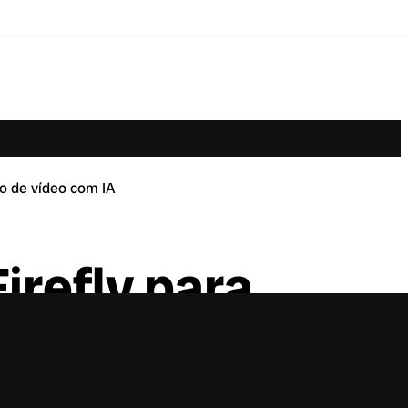
ão de vídeo com IA
irefly para
com IA