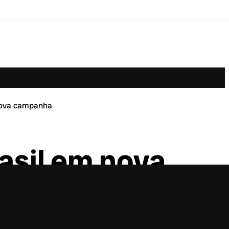
 nova campanha
asil em nova