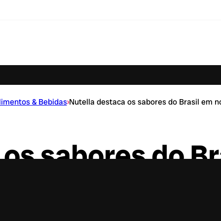
limentos & Bebidas
›
Nutella destaca os sabores do Brasil em
 os sabores do Br
campanha