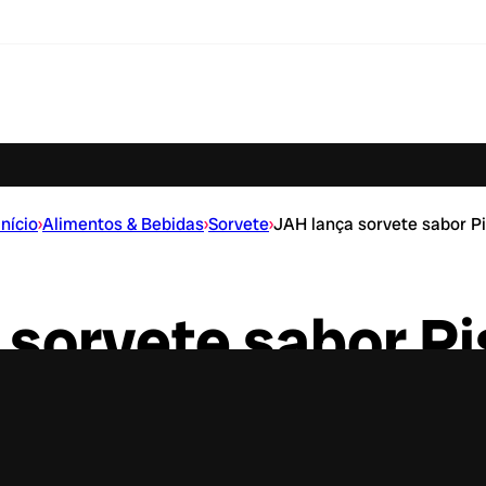
Início
›
Alimentos & Bebidas
›
Sorvete
›
JAH lança sorvete sabor P
 sorvete sabor P
 chegada do novo sabor em todas as unidades a p