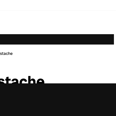
istache
istache
artir do dia 12/06