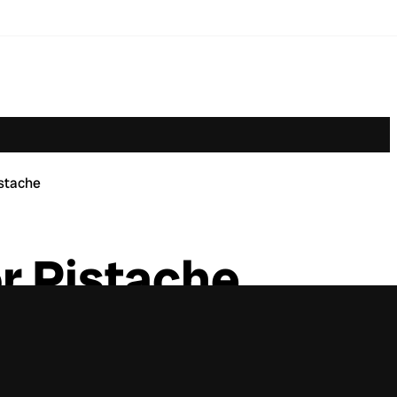
istache
r Pistache