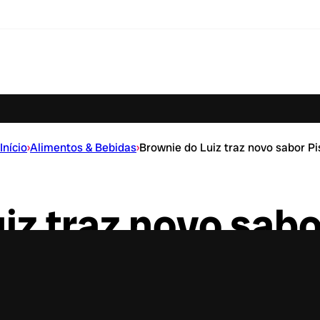
Início
›
Alimentos & Bebidas
›
Brownie do Luiz traz novo sabor P
iz traz novo sabo
marca e estará disponível em breve no varejo