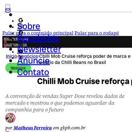
Sobre
Pular para o conteúdo principal
Pular para o rodapé
Recebidos
ROCK IN RIO 2026
COLECIONÁVEIS
Newsletter
FESTA JUNINA
Início
›
Negócios
›
Chilli Mob Cruise reforça poder de marca e
NOVIDADES
Anuncie
negócio da Chilli Beans no Brasil
CAMPANHAS CRIATIVAS
Negócios
Contato
Chilli Mob Cruise reforça
A convenção de vendas Super Dose revelou dados de
mercado e mostrou o que podemos aguardar da
companhia para o futuro
por
Matheus Ferreira
em gkpb.com.br