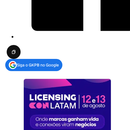
Siga o GKPB no Google