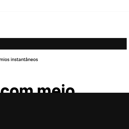
mios instantâneos
o com meio
tâneos