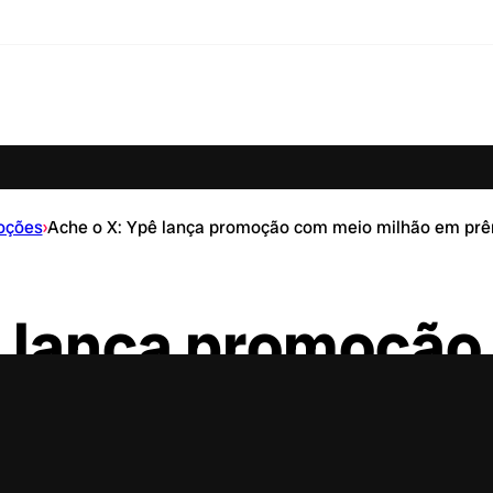
oções
›
Ache o X: Ypê lança promoção com meio milhão em prê
ê lança promoçã
m prêmios instan