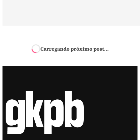
Início
›
Geek
›
Combos de Pipoca
›
Cinemark anuncia combo d
'Patos: O Filme'
Combos de Pipoca
Cinemark
A nova animação da Universal Studios chega nesta
quinta-feira aos cinemas brasileiros
por
Yuri Teixeira
em
gkpb.com.br
3 de janeiro de 2024 às 15:28