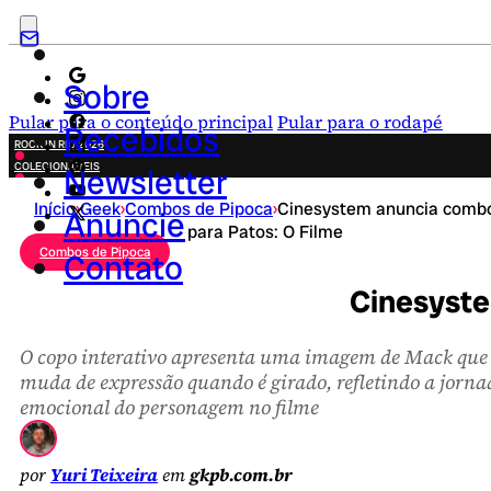
Sobre
Pular para o conteúdo principal
Pular para o rodapé
Recebidos
ROCK IN RIO 2026
COLECIONÁVEIS
Newsletter
FESTA JUNINA
Início
›
Geek
›
Combos de Pipoca
›
Cinesystem anuncia comb
NOVIDADES
Anuncie
para Patos: O Filme
CAMPANHAS CRIATIVAS
Combos de Pipoca
Contato
Cinesyste
O copo interativo apresenta uma imagem de Mack que
muda de expressão quando é girado, refletindo a jorna
emocional do personagem no filme
por
Yuri Teixeira
em
gkpb.com.br