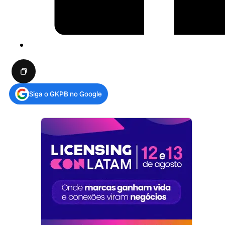
Siga o GKPB no Google