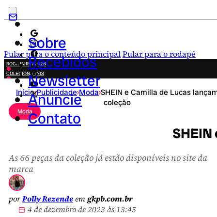
Sobre
Pular para o conteúdo principal
Pular para o rodapé
Recebidos
ROCK IN RIO 2026
COLECIONÁVEIS
Newsletter
FESTA JUNINA
Início
›
Publicidade
›
Moda
›
SHEIN e Camilla de Lucas lança
NOVIDADES
Anuncie
coleção
CAMPANHAS CRIATIVAS
Moda
Contato
SHEIN 
As 66 peças da coleção já estão disponíveis no site da
marca
por
Polly Rezende
em
gkpb.com.br
4 de dezembro de 2023 às 13:45