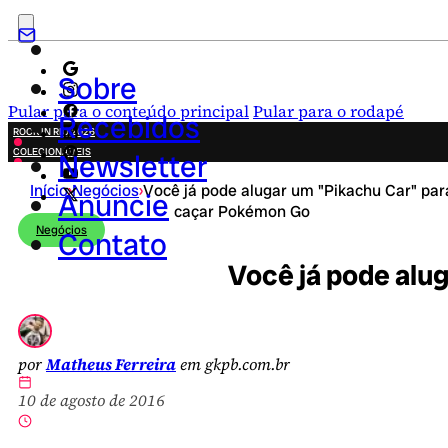
Sobre
Pular para o conteúdo principal
Pular para o rodapé
Recebidos
ROCK IN RIO 2026
COLECIONÁVEIS
Newsletter
FESTA JUNINA
Início
›
Negócios
›
Você já pode alugar um "Pikachu Car" par
NOVIDADES
Anuncie
caçar Pokémon Go
CAMPANHAS CRIATIVAS
Negócios
Contato
Você já pode alu
por
Matheus Ferreira
em gkpb.com.br
10 de agosto de 2016