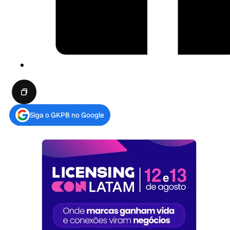
Siga o GKPB no Google