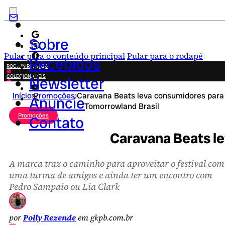
Sobre
Pular para o conteúdo principal
Pular para o rodapé
Recebidos
ROCK IN RIO 2026
COLECIONÁVEIS
Newsletter
FESTA JUNINA
Início
›
Promoções
›
Caravana Beats leva consumidores para
NOVIDADES
Anuncie
Tomorrowland Brasil
CAMPANHAS CRIATIVAS
Promoções
Contato
Caravana Beats l
A marca traz o caminho para aproveitar o festival com
uma turma de amigos e ainda ter um encontro com
Pedro Sampaio ou Lia Clark
por
Polly Rezende
em gkpb.com.br