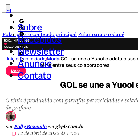
Sobre
Pular para o conteúdo principal
Pular para o rodapé
Recebidos
ROCK IN RIO 2026
COLECIONÁVEIS
Newsletter
FESTA JUNINA
Início
›
Publicidade
›
Moda
›
GOL se une a Yuool e adota o uso 
NOVIDADES
Anuncie
tênis entre seus colaboradores
CAMPANHAS CRIATIVAS
Moda
Contato
GOL se une a Yuool 
O tênis é produzido com garrafas pet recicladas e solad
de grafeno
por
Polly Rezende
em
gkpb.com.br
12 de abril de 2023 às 14:20