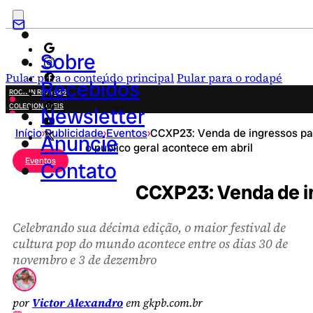
Sobre
Pular para o conteúdo principal
Pular para o rodapé
Recebidos
ROCK IN RIO 2026
COLECIONÁVEIS
Newsletter
FESTA JUNINA
Início
›
Publicidade
›
Eventos
›
CCXP23: Venda de ingressos pa
NOVIDADES
Anuncie
o público geral acontece em abril
CAMPANHAS CRIATIVAS
Eventos
Contato
CCXP23: Venda de in
Celebrando sua décima edição, o maior festival de
cultura pop do mundo acontece entre os dias 30 de
novembro e 3 de dezembro
por
Victor Alexandro
em gkpb.com.br