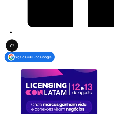
Siga o GKPB no Google